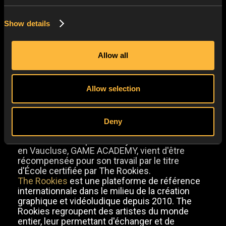
Show details
Allow all
GAME ACADEMY, ÉCOLE
Allow selection
CERTIFIÉE PAR THE ROOKIES
!
Deny
L'école de concepteurs de jeux vidéo numéro 1
en Vaucluse, GAME ACADEMY, vient d'être
récompensée pour son travail par le titre
d'École certifiée par The Rookies.
The Rookies
est une plateforme de référence
internationnale dans le milieu de la création
graphique et vidéoludique depuis 2010. The
Rookies regroupent des artistes du monde
entier, leur permettant d'échanger et de