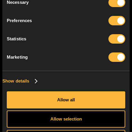
Necessary
Selection
Preferences
Statistics
Marketing
Show details
UNE SÉRIE GOD OF WAR
Allow all
ARRIVE
Après avoir annoncé l'adaptation de jeux vidéo
Allow selection
sous forme de série comme
Fallout
, et
Mass
Effect
, Amazon semble ne pas vouloir s'arrêter