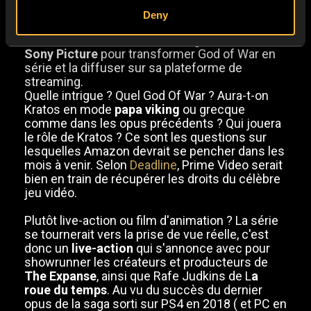
en si bon chemin. Il n'y a a pas beaucoup
Deny
d'informations à l'heure actuelle mais Amazon
Prime Video semble être en négociation avec
Sony Picture
pour transformer God of War en
série et la diffuser sur sa plateforme de
streaming.
Quelle intrigue ? Quel God Of War ? Aura-t-on
Kratos en mode
papa viking
ou grecque
comme dans les opus précédents ? Qui jouera
le rôle de Kratos ? Ce sont les questions sur
lesquelles Amazon devrait se pencher dans les
mois à venir. Selon
Deadline
, Prime Video serait
bien en train de récupérer les droits du célèbre
jeu vidéo.
Plutôt live-action ou film d'animation ? La série
se tournerait vers la prise de vue réelle, c'est
donc un
live-action
qui s'annonce avec pour
showrunner les créateurs et producteurs de
The Expanse
, ainsi que Rafe Judkins de L
a
roue du temps
. Au vu du succès du dernier
opus de la saga sorti sur PS4 en 2018 ( et PC en