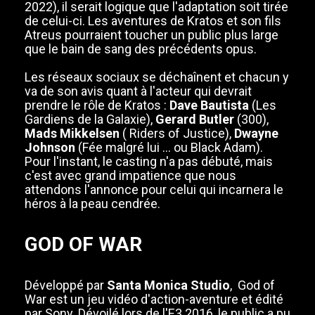
2022), il serait logique que l'adaptation soit tirée
de celui-ci. Les aventures de Kratos et son fils
Atreus pourraient toucher un public plus large
que le bain de sang des précédents opus.
Les réseaux sociaux se déchaînent et chacun y
va de son avis quant à l'acteur qui devrait
prendre le rôle de Kratos :
Dave Bautista
(Les
Gardiens de la Galaxie),
Gerard Butler
(300),
Mads Mikkelsen
( Riders of Justice),
Dwayne
Johnson
(Fée malgré lui ... ou Black Adam).
Pour l'instant, le casting n'a pas débuté, mais
c'est avec grand impatience que nous
attendons l'annonce pour celui qui incarnera le
héros à la peau cendrée.
GOD OF WAR
Développé par
Santa Monica Studio
, God of
War est un jeu vidéo d'action-aventure et édité
par Sony. Dévoilé lors de l'E3 2016, le public a pu