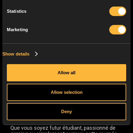
Statistics
Marketing
Show details
Allow all
Allow selection
Plongez dans l’univers du jeu vidéo lors de la
Deny
Journée Portes Ouvertes de la Game
Academy, le samedi 14 juin 2025 !
Que vous soyez futur étudiant, passionné de