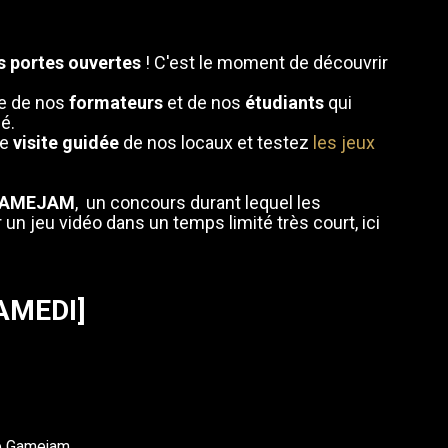
s portes ouvertes
! C'est le moment de découvrir
re de nos
formateurs
et de nos
étudiants
qui
é.
ne
visite guidée
de nos locaux et testez
les jeux
AMEJAM
, un concours durant lequel les
 un jeu vidéo dans un temps limité très court, ici
AMEDI]
ne Gamejam