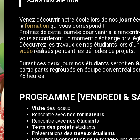
SANS INSCRIPTION
Venez découvrir notre école lors de nos
journée
la
formation
qui vous correspond !
Profitez de cette journée pour venir à la rencont
vous accorderont un moment d'échange privilégi
Découvrez les travaux de nos étudiants lors d'u
vidéo
réalisés pendant les périodes de projets.
Durant ces deux jours nos étudiants seront en
G
participants regroupés en équipe doivent réaliser
48 heures.
PROGRAMME [VENDREDI & S
Visite
des locaux
Rencontre avec
nos formateurs
Rencontre avec
nos étudiants
Tests des projets
étudiants
Présentations des
travaux étudiants
Découvrir la
conception de jeux vidéo
lors d'u