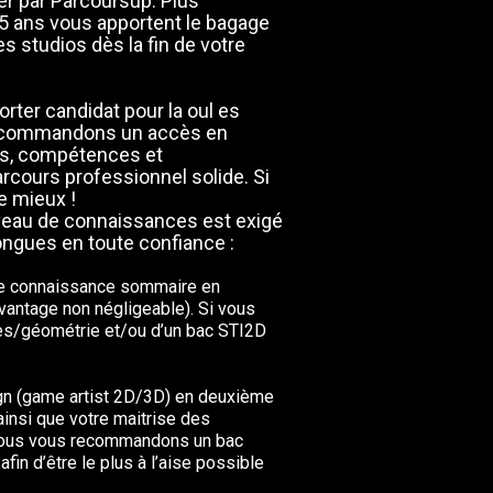
er par Parcoursup. Plus
5 ans vous apportent le bagage
es studios dès la fin de votre
rter candidat pour la oul es
recommandons un accès en
ils, compétences et
cours professionnel solide. Si
e mieux !
veau de connaissances est exigé
ongues en toute confiance :
e connaissance sommaire en
vantage non négligeable). Si vous
ues/géométrie et/ou d’un bac STI2D
ign (game artist 2D/3D) en deuxième
insi que votre maitrise des
. Nous vous recommandons un bac
in d’être le plus à l’aise possible