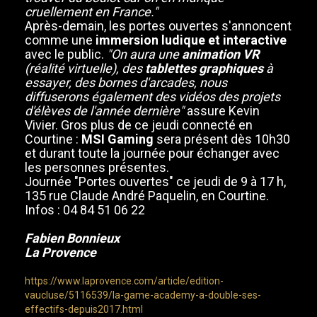
cruellement en France."
Après-demain, les portes ouvertes s'annoncent
comme une
immersion ludique et interactive
avec le public.
"On aura une
animation VR
(réalité virtuelle), des
tablettes graphiques
à
essayer, des bornes d'arcades, nous
diffuserons également des vidéos des projets
d'élèves de l'année dernière"
assure Kevin
Vivier. Gros plus de ce jeudi connecté en
Courtine :
MSI Gaming
sera présent dès 10h30
et durant toute la journée pour échanger avec
les personnes présentes.
Journée "Portes ouvertes" ce jeudi de 9 à 17 h,
135 rue Claude André Paquelin, en Courtine.
Infos : 04 84 51 06 22
Fabien Bonnieux
La Provence
https://www.laprovence.com/article/edition-
vaucluse/5116539/la-game-academy-a-double-ses-
effectifs-depuis2017.html