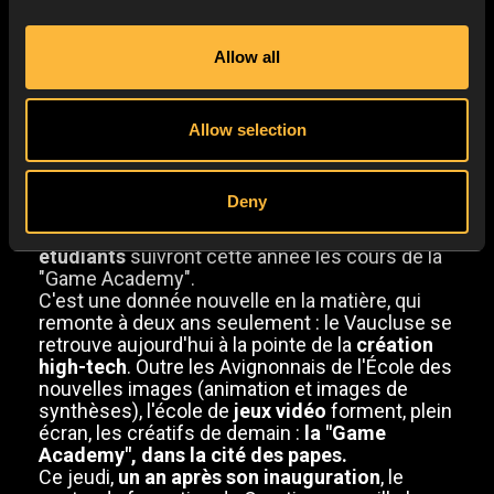
Allow all
LA GAME ACADEMY A
DOUBLÉ SES EFFECTIFS
Allow selection
DEPUIS 2017 - 21/08/2018
Deny
D'ici à la reprise totale de l'ensemble des
formations, fin septembre,
cinquante
étudiants
suivront cette année les cours de la
"Game Academy".
C'est une donnée nouvelle en la matière, qui
remonte à deux ans seulement : le Vaucluse se
retrouve aujourd'hui à la pointe de la
création
high-tech
. Outre les Avignonnais de l'École des
nouvelles images (animation et images de
synthèses), l'école de
jeux vidéo
forment, plein
écran, les créatifs de demain :
la "Game
Academy", dans la cité des papes.
Ce jeudi,
un an après son inauguration
, le