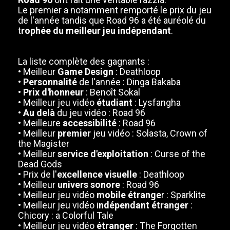
Le premier a notamment remporté le prix du jeu
de l'année tandis que Road 96 a été auréolé du
t
rophée du meilleur jeu indépendant
.
La liste complète des gagnants :
• Meilleur
Game Design
: Deathloop
•
Personnalité
de l'année : Dinga Bakaba
•
Prix d'honneur
: Benoît Sokal
• Meilleur jeu vidéo
étudiant
: Lysfangha
•
Au delà
du jeu vidéo : Road 96
• Meilleure
accessibilité
: Road 96
• Meilleur
premier
jeu vidéo : Solasta, Crown of
the Magister
• Meilleur
service d'exploitation
: Curse of the
Dead Gods
• Prix de l'
excellence visuelle
: Deathloop
• Meilleur
univers sonore
: Road 96
• Meilleur jeu vidéo
mobile étrange
r : Sparklite
• Meilleur jeu vidéo i
ndépendant étranger
:
Chicory : a Colorful Tale
• Meilleur jeu vidéo
étranger
: The Forgotten