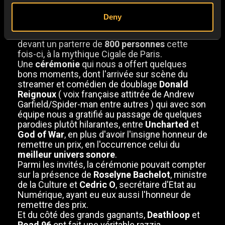
française de l'année.
Si la seconde édition s'était déroulée
Deny
exclusivement en virtuel, confinement oblige,
cette troisième édition elle, s'est déroulée
devant un parterre de
800 personnes
cette
fois-ci, à la mythique Cigale de Paris.
Une
cérémonie
qui nous a offert quelques
bons moments, dont l'arrivée sur scène du
streamer et comédien de doublage
Donald
Reignoux
( voix française attitrée de Andrew
Garfield/Spider-man entre autres ) qui avec son
équipe nous a gratifié au passage de quelques
parodies plutôt hilarantes, entre
Uncharted
et
God of War
, en plus d'avoir l'insigne honneur de
remettre un prix, en l'occurrence celui du
meilleur univers sonore
.
Parmi les invités, la cérémonie pouvait compter
sur la présence de
Roselyne Bachelot
, ministre
de la Culture et
Cedric O
, secrétaire d'Etat au
Numérique, ayant eu eux aussi l'honneur de
remettre des prix.
Et du côté des grands gagnants,
Deathloop
et
Road 96
ont fait une véritable razzia.