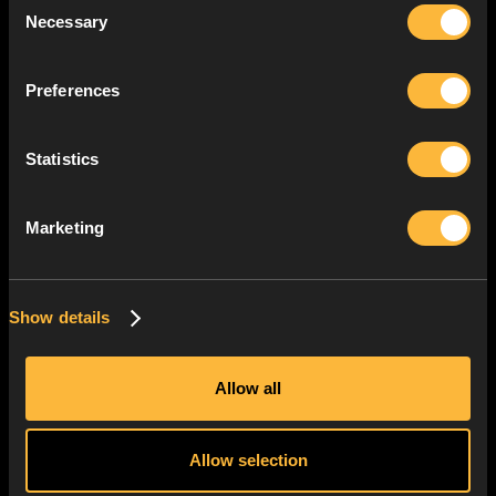
Necessary
Selection
Preferences
Statistics
Marketing
DEATHLOOP ET ROAD 96
SACRÉS MEILLEURS JEUX
FRANÇAIS.
Show details
Allow all
Hier soir avait lieu la troisième cérémonie des
Pégases
, les césars du jeu vidéo, qui
Allow selection
récompense l'excellence vidéoludique