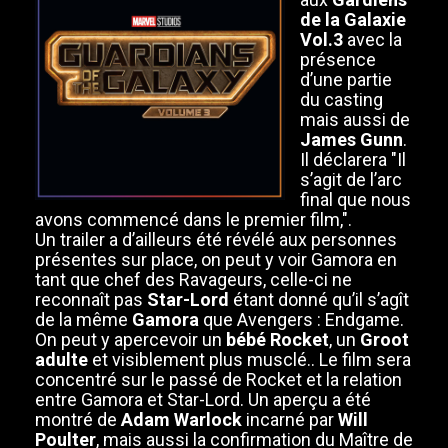
de la Galaxie
Vol.3
avec la
présence
d’une partie
du casting
mais aussi de
James Gunn
.
Il déclarera "Il
s’agit de l’arc
final que nous
avons commencé dans le premier film,".
Un trailer a d’ailleurs été révélé aux personnes
présentes sur place, on peut y voir Gamora en
tant que chef des Ravageurs, celle-ci ne
reconnaît pas
Star-Lord
étant donné qu’il s’agît
de la même
Gamora
que Avengers : Endgame.
On peut y apercevoir un
bébé Rocket
, un
Groot
adulte
et visiblement plus musclé.. Le film sera
concentré sur le passé de Rocket et la relation
entre Gamora et Star-Lord. Un aperçu a été
montré de
Adam Warlock
incarné par
Will
Poulter
, mais aussi la confirmation du Maître de